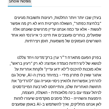
Show Notes
בעידן שבו יותר ויותר החלטות, רעיונות ותשובות מגיעים
“בלחיצת כפתור”, השאלה הקריטית היא לא רק מה אפשר
לעשות - אלא עד כמה אנחנו עדיין מרגישים שאנחנו אלה
שפועלים, בוחרים ומעצבים את חיינו: כי אייג’נסי הוא אחד
השורשים העמוקים של משמעות, חוסן ויצירתיות.
בפרק הפעם מתארח ד״ר ערן ברק־מדינה ויחד צללנו
לנושא של ליצירתיות כעמדה אמיצה: לא רק “רעיון בראש”,
אלא מוכנות להיכנס ל“לא ידוע עדיין” ולקחת אחריות על
אתגר שאין לו פתרון מידי - במיוחד בעידן ה-AI, שיכול גם
להרחיב אפשרויות ולהאיץ ניסוי-וטעייה וגם “להרדים” את
תחושת האחריות שלנו, והתייחסנו לארבעת המיינדסטים
לניהול עצמי עם בינה מלאכותית - האצלה, העצמה,
הימנעות והשהייה - כולל סימנים מוקדמים שיעזרו לזהות
לאן אנחנו מחליקים, ואיך להשתמש ב-AI באופן שמעצים